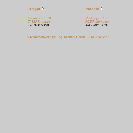
Stuttgart
München
Urbanstraße 20
Prielmayerstraße 7
70182 Stuttgart
80335 München
Tel: 0711/2120
Tel: 089/559703
© Rechtsanwalt Dipl.-Ing. Michael Horak, LL.M.2002
-2026