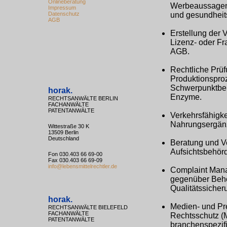
Onlineberatung
Werbeaussagen
Impressum
und gesundheit
Datenschutz
AGB
Erstellung der 
Lizenz- oder Fr
AGB.
Rechtliche Prü
Produktionsproz
Schwerpunktbere
horak.
Enzyme.
RECHTSANWÄLTE BERLIN
FACHANWÄLTE
PATENTANWÄLTE
Verkehrsfähigke
Nahrungsergänz
Wittestraße 30 K
13509 Berlin
Deutschland
Beratung und V
Aufsichtsbehörd
Fon 030.403 66 69-00
Fax 030.403 66 69-09
info@lebensmittelrechtler.de
Complaint Mana
gegenüber Behö
Qualitätssicher
horak.
Medien- und Pre
RECHTSANWÄLTE BIELEFELD
FACHANWÄLTE
Rechtsschutz (M
PATENTANWÄLTE
branchenspezif