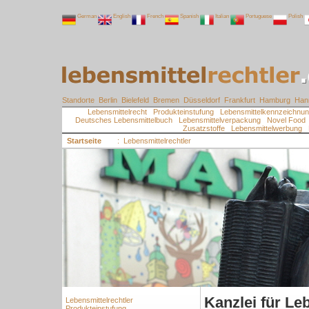
German
English
French
Spanish
Italian
Portuguese
Polish
Standorte
Berlin
Bielefeld
Bremen
Düsseldorf
Frankfurt
Hamburg
Han
Lebensmittelrecht
Produkteinstufung
Lebensmittelkennzeichnun
Deutsches Lebensmittelbuch
Lebensmittelverpackung
Novel Food
Zusatzstoffe
Lebensmittelwerbung
Startseite
: Lebensmittelrechtler
Kanzlei für Le
Lebensmittelrechtler
Produkteinstufung