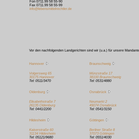
Fon 0711.99 58 55-90
Fax 0711.99 58 55-99
info@lebensmittelrechtler.de
Vor den nachfolgenden Landgerichten sind wir (u.a.) für unsere Mandante
Hannover
Braunschweig
Volgersweg 65
Münzstraße 17
30175 Hannover
38100 Braunschweig
Tel: 0511/3470
Tel: 0531/4880
Oldenburg
Osnabrück
Elisabethstraße 7
Neumarkt 2
26135 Oldenburg
49074 Osnabrück
Tel: 0441/2200
Tel: 0541/3150
Hildesheim
Göttingen
Kaiserstraße 60
Berliner Straße 8
31134 Hildesheim
37073 Göttingen
Tel: 05121/9680
Tel: 0551/4030