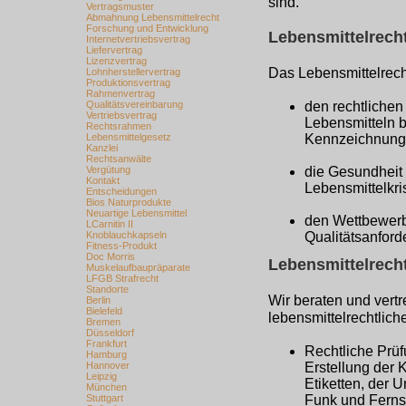
sind.
Vertragsmuster
Abmahnung Lebensmittelrecht
Forschung und Entwicklung
Lebensmittelrecht
Internetvertriebsvertrag
Liefervertrag
Lizenzvertrag
Das Lebensmittelrecht
Lohnherstellervertrag
Produktionsvertrag
Rahmenvertrag
Qualitätsvereinbarung
den rechtlichen
Vertriebsvertrag
Lebensmitteln b
Rechtsrahmen
Lebensmittelgesetz
Kennzeichnungs
Kanzlei
Rechtsanwälte
Vergütung
die Gesundheit 
Kontakt
Lebensmittelkri
Entscheidungen
Bios Naturprodukte
Neuartige Lebensmittel
den Wettbewerb
LCarnitin II
Knoblauchkapseln
Qualitätsanfor
Fitness-Produkt
Doc Morris
Lebensmittelrecht
Muskelaufbaupräparate
LFGB Strafrecht
Standorte
Wir beraten und vert
Berlin
Bielefeld
lebensmittelrechtlic
Bremen
Düsseldorf
Frankfurt
Rechtliche Prü
Hamburg
Erstellung der 
Hannover
Leipzig
Etiketten, der 
München
Funk und Fern
Stuttgart