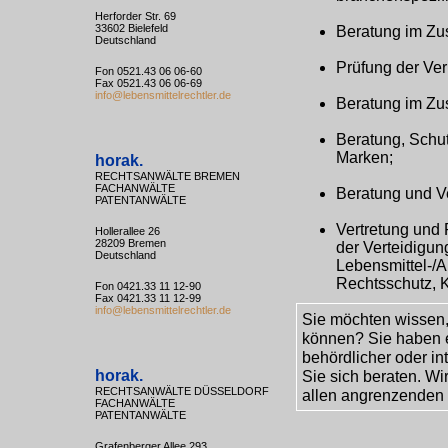
Herforder Str. 69
33602 Bielefeld
Beratung im Zu
Deutschland
Prüfung der Verp
Fon 0521.43 06 06-60
Fax 0521.43 06 06-69
info@lebensmittelrechtler.de
Beratung im Zu
Beratung, Schu
Marken;
horak.
RECHTSANWÄLTE BREMEN
FACHANWÄLTE
Beratung und V
PATENTANWÄLTE
Vertretung und
Hollerallee 26
28209 Bremen
der Verteidigu
Deutschland
Lebensmittel-/A
Rechtsschutz, K
Fon 0421.33 11 12-90
Fax 0421.33 11 12-99
info@lebensmittelrechtler.de
Sie möchten wissen, 
können? Sie haben ei
behördlicher oder i
horak.
Sie sich beraten. Wi
RECHTSANWÄLTE DÜSSELDORF
allen angrenzenden
FACHANWÄLTE
PATENTANWÄLTE
Grafenberger Allee 293