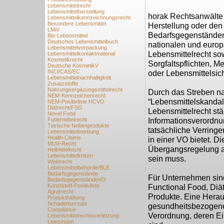
Lebensmittelrecht
Lebensmittelherstellung
horak Rechtsanwälte b
Lebensmittelkennzeichnungsrecht
Besondere Lebensmittel
Herstellung oder den
LMiV
Bedarfsgegenständen
Bio-Lebensmittel
Deutsches Lebensmittelbuch
nationalen und europ
Lebensmittelverpackung
Lebensmittelrecht so
Lebensmittelkontaktmaterial
Kosmetikrecht
Sorgfaltspflichten,
Deutsche KosmetikV
INCI/CAS/EC
oder Lebensmittelsich
Lebensmittelnachhaltigkeit
Zusatzstoffe
Nahrungsergäzungsmittelrecht
Durch das Streben na
NEM-Kennzeichenrecht
“Lebensmittelskanda
NEM-Positivliste HCVO
Diätrecht/FSG
Lebensmittelrecht stä
Novel Food
Futtermittelrecht
Informationsverordnu
Tierische Nebenprodukte
tatsächliche Verring
Lebensmittelwerbung
Health Claims
in einer VO bietet. Di
MLM-Recht
Übergangsregelung au
Heilmittelrecht
Lebensmittelkrisen
sein muss.
Weinrecht
Lebensmittelbehörde/BLE
Bedarfsgegenstände
Für Unternehmen sind
BedarfsgegenständeVO
Kunststoff-Positivliste
Functional Food, Diä
Agrarrecht
Produkte. Eine Herau
Produkthaftung
Schadensersatz
gesundheitsbezogener
Compliance
Verordnung, deren Ei
Lebensmittelrechtsverletzung
Leistungen